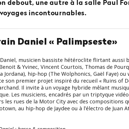
on debout, une autre à la salle Paul For
voyages incontournables.
vain Daniel « Palimpseste»
 Daniel, musicien bassiste hétéroclite flirtant aussi 
 Benoit & Yvinec, Vincent Courtois, Thomas de Pourq
a Jordana), hip-hop (The Wolphonics, Gaël Faye) ou 
e son premier projet inspiré du recueil « Ruins of D
rchand. Il invite à un voyage hybride mêlant musiqu
ue. Les musiciens, encadrés par un triptyque vidéo,
rs les rues de la Motor City avec des compositions qui
otown, au hip-hop de Jaydee ou à l’électro de Juan At
 Daniel : basse & composition