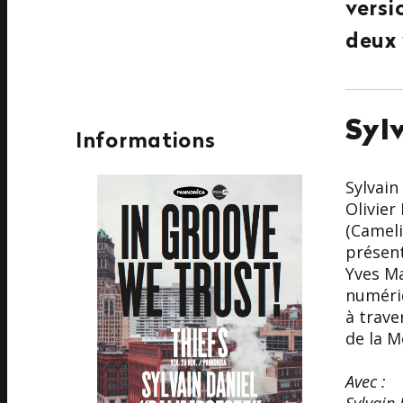
versi
deux 
Syl
Informations
Sylvain
Olivier
(Cameli
présent
Yves Ma
numériq
à trave
de la M
Avec :
Sylvain