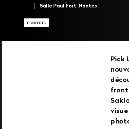
Salle Paul Fort, Nantes
CONCERTS
Pick 
nouve
décou
front
Saklo
visue
photo