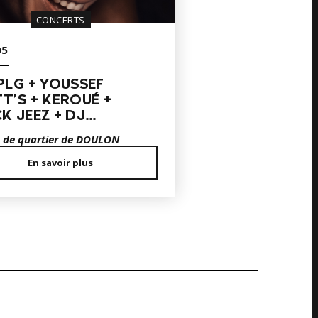
CONCERTS
05
PLG + YOUSSEF
T’S + KEROUÉ +
K JEEZ + DJ…
 de quartier de DOULON
En savoir plus