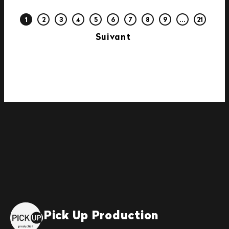
1
2
3
4
5
6
7
8
9
…
21
Suivant
Pick Up Production