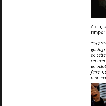
Anna, b
l’impor
“En 201
guidage 
de cette
cet exer
en octob
faire. C
mon exp