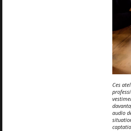
Ces atel
professi
vestimen
davantag
audio d
situatio
captatio