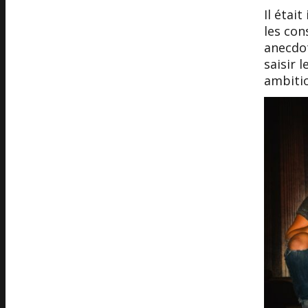
Il étai
les con
anecdot
saisir 
ambiti