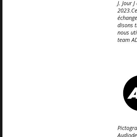
J. Jour 
2023.Ce 
échanges
disons t
nous uti
team AD
Pictog
Audiode