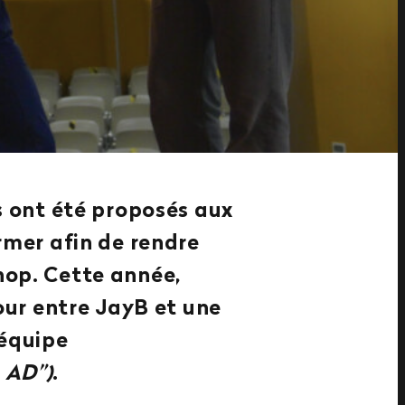
s ont été proposés aux
rmer afin de rendre
hop. Cette année,
our entre JayB et une
’équipe
 AD”)
.