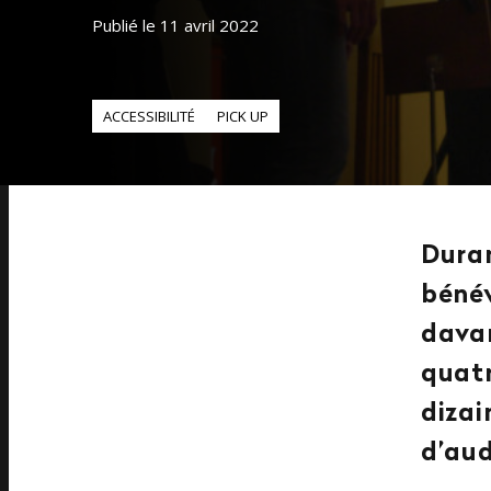
Publié le 11 avril 2022
ACCESSIBILITÉ
PICK UP
Duran
bénév
davan
quatr
dizai
d’aud