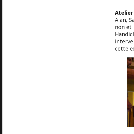
Atelier
Alan, S
non et 
Handic
interve
cette e