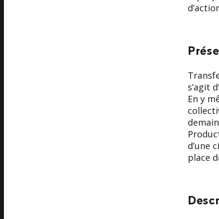
d’actio
Prése
Transfe
s’agit 
En y mê
collect
demain.
Product
d’une c
place d
Descr