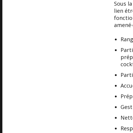
Sous la
lien ét
fonctio
amené·e
Rang
Part
prép
cock
Part
Accue
Prép
Gest
Nett
Resp