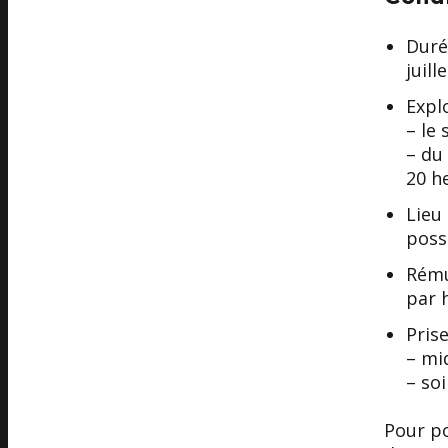
Duré
juil
Explo
– le
– du
20 h
Lieu
poss
Rému
par 
Pris
– mi
– so
Pour po