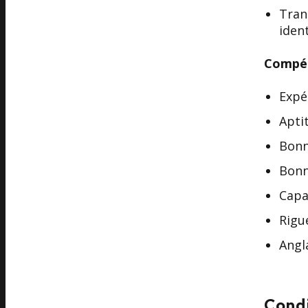
Tran
iden
Compét
Expé
Apti
Bonn
Bonn
Capa
Rigu
Angl
Cond