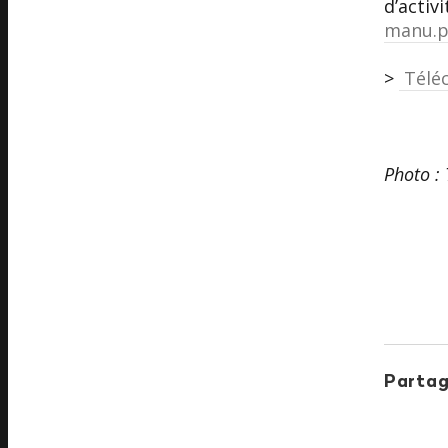
d’activ
manu.p
>
Téléc
Photo :
Partag