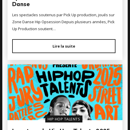
Danse
Les spectacles soutenus par Pick Up production, joués sur
Zone Danse Hip Opsession Depuis plusieurs années, Pick
Up Production soutient…
Lire la suite
HIP HOP TALENTS